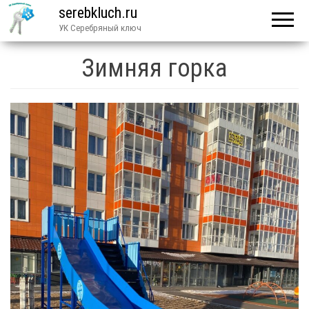
serebkluch.ru
УК Серебряный ключ
Зимняя горка