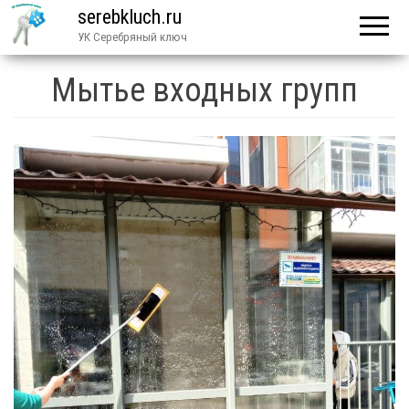
serebkluch.ru
УК Серебряный ключ
Мытье входных групп