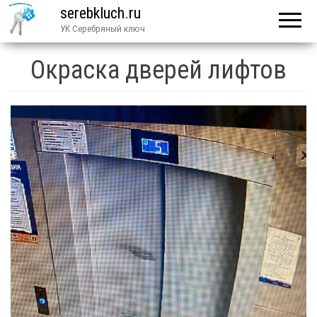
serebkluch.ru
УК Серебряный ключ
Окраска дверей лифтов