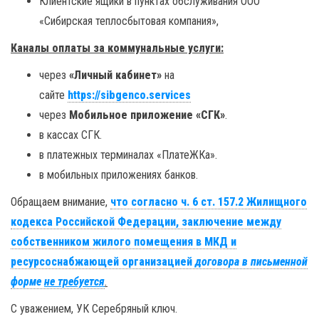
Клиентские ящики в пунктах обслуживания ООО
«Сибирская теплосбытовая компания»,
Каналы оплаты з
а коммунальные услуги:
через
«Личный кабинет»
на
сайте
https://sibgenco.services
через
Мобильное приложение «СГК»
.
в кассах СГК.
в платежных терминалах «ПлатеЖКа».
в мобильных приложениях банков.
Обращаем внимание,
что согласно ч. 6 ст. 157.2 Жилищного
кодекса Российской Федерации, заключение между
собственником жилого помещения в МКД и
ресурсоснабжающей организацией
договора в письменной
форме
не требуется
.
С уважением, УК Серебряный ключ.