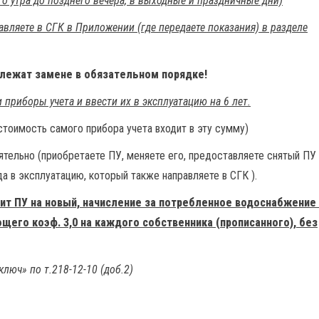
го утра до позднего вечера, в выходные и праздничные дни)
авляете в СГК в Приложении (где передаете показания) в разделе
длежат замене в обязательном порядке!
 приборы учета и ввести их в эксплуатацию на 6 лет.
стоимость самого прибора учета входит в эту сумму)
тельно (приобретаете ПУ, меняете его, предоставляете снятый ПУ 
да в эксплуатацию, который также направляете в СГК ).
нит ПУ на новый, начисление за потребленное водоснабжение
его коэф. 3,0 на каждого собственника (прописанного), без
юч» по т.218-12-10 (доб.2)