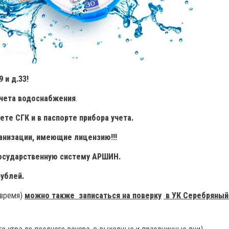
 и д.33!
учета водоснабжения
.
нете СГК
и в паспорте прибора учета.
анизации, имеющие лицензию!!!
государственную систему АРШИН.
ублей.
 время)
можно также записаться на поверку
в УК Серебряный