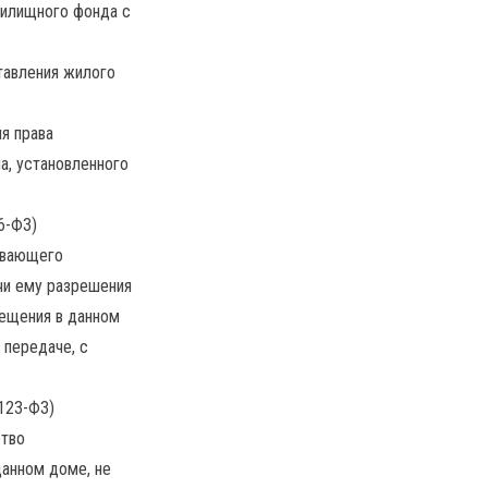
жилищного фонда с
тавления жилого
я права
а, установленного
76-ФЗ)
чивающего
чи ему разрешения
мещения в данном
 передаче, с
 123-ФЗ)
ство
данном доме, не