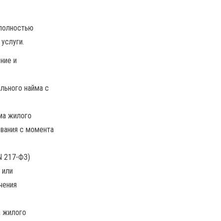
 полностью
услуги.
ние и
льного найма с
ма жилого
вания с момента
N 217-ФЗ)
 или
чения
а жилого