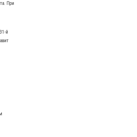
та. При
31-й
тавит
м