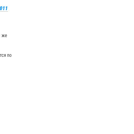
2011
и же
тся по