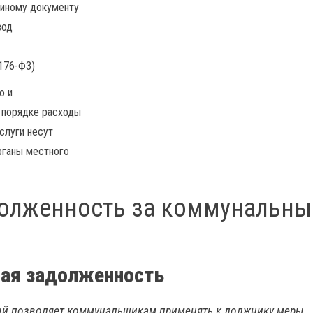
 иному документу
вод
 176-ФЗ)
о и
 порядке расходы
слуги несут
рганы местного
долженность за коммунальны
кая задолженность
ый позволяет коммунальщикам применять к должнику меры